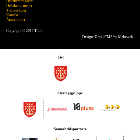
Deltakeroppgaver
Deltakerne mener
Trafikkskoler
Kontakt
Årsrapporter
Copyright © 2014 Trafo
Design: Dots
|
CMS by Makeweb
Eier
Styringsgruppe
Samarbeidspartnere