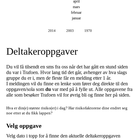
april
mars
februar
januar
2014
2003
1970
Deltakeroppgaver
Du vil få tilsendt en sms fra oss når det har gått en stund siden
du var i Trafoen. Hvor lang tid det går, avhenger av hva slags
gruppe du er i, men de fleste får en melding etter 1 år.
I meldingen vil du finne en lenke som fører deg direkte til den
oppgaven/sola som
du
var med på å fylle ut. Alle oppgavene fra
alle som besøker Trafoen vil for øvrig bli og finne her på siden.
Hva er din(e) største risiko(er) i dag?
Har risikofaktorene dine endret seg
noe etter at du fikk lappen?
Velg oppgave
Velg dato i topp for å finne den aktuelle deltakeroppgaven