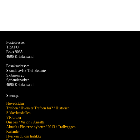
Postadresse:
TRAFO
Boks 9085
4696 Kristiansand
Besøksadresse:
Skandinavisk Trafikksenter
Skibåsen 25
Sørlandsparken
4696 Kristiansand
Sitemap:
Hovedsiden
Trafoen
/
Hvem er Trafoen for?
/
Historien
Sikkerhetshallen
VR briller
Om oss
/
Visjon
/
Ansatte
Aktuelt
/
Eksterne nyheter
/
2013
/
Trollveggen
Kalender
Hva kan du om trafikk?