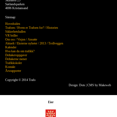
Skibåsen 25
Sørlandsparken
4696 Kristiansand
Sitemap:
Hovedsiden
Trafoen
/
Hvem er Trafoen for?
/
Historien
Sikkerhetshallen
VR briller
Om oss
/
Visjon
/
Ansatte
Aktuelt
/
Eksterne nyheter
/
2013
/
Trollveggen
Kalender
Hva kan du om trafikk?
Deltakeroppgaver
Deltakerne mener
Trafikkskoler
Kontakt
Årsrapporter
Copyright © 2014 Trafo
Design: Dots
|
CMS by Makeweb
Eier