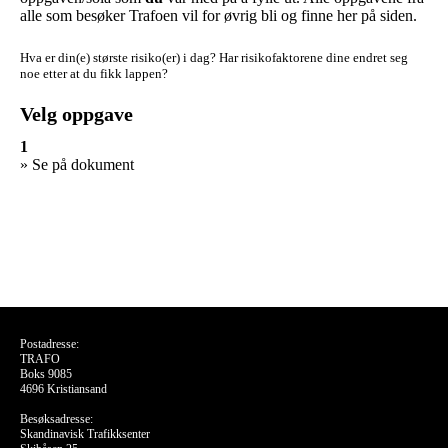
alle som besøker Trafoen vil for øvrig bli og finne her på siden.
Hva er din(e) største risiko(er) i dag?
Har risikofaktorene dine endret seg
noe etter at du fikk lappen?
Velg oppgave
1
» Se på dokument
Postadresse:
TRAFO
Boks 9085
4696 Kristiansand
Besøksadresse:
Skandinavisk Trafikksenter