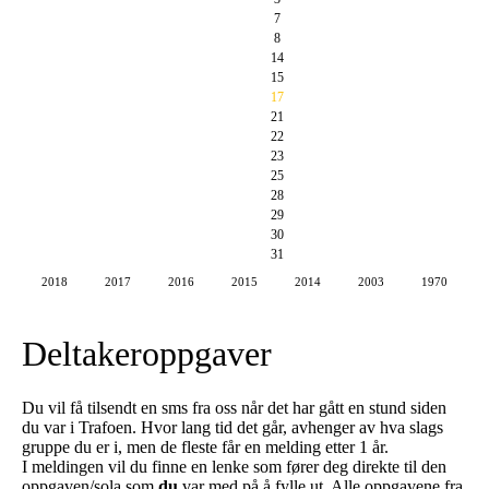
7
8
14
15
17
21
22
23
25
28
29
30
31
2018
2017
2016
2015
2014
2003
1970
Deltakeroppgaver
Du vil få tilsendt en sms fra oss når det har gått en stund siden
du var i Trafoen. Hvor lang tid det går, avhenger av hva slags
gruppe du er i, men de fleste får en melding etter 1 år.
I meldingen vil du finne en lenke som fører deg direkte til den
oppgaven/sola som
du
var med på å fylle ut. Alle oppgavene fra