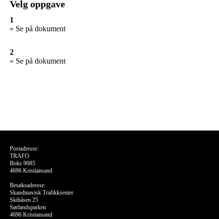
Velg oppgave
1
» Se på dokument
2
» Se på dokument
Postadresse:
TRAFO
Boks 9085
4696 Kristiansand
Besøksadresse:
Skandinavisk Trafikksenter
Skibåsen 25
Sørlandsparken
4696 Kristiansand