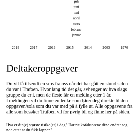
juli
juni
mai
april
mars
februar
januar
2018
2017
2016
2015
2014
2003
1970
Deltakeroppgaver
Du vil få tilsendt en sms fra oss når det har gått en stund siden
du var i Trafoen. Hvor lang tid det går, avhenger av hva slags
gruppe du er i, men de fleste får en melding etter 1 år.
I meldingen vil du finne en lenke som fører deg direkte til den
oppgaven/sola som
du
var med på å fylle ut. Alle oppgavene fra
alle som besøker Trafoen vil for øvrig bli og finne her på siden.
Hva er din(e) største risiko(er) i dag?
Har risikofaktorene dine endret seg
noe etter at du fikk lappen?