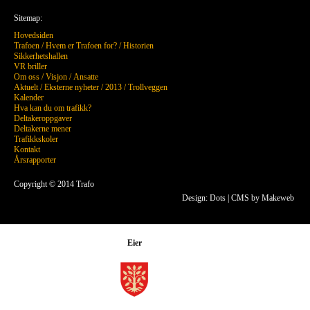
Sitemap:
Hovedsiden
Trafoen
/
Hvem er Trafoen for?
/
Historien
Sikkerhetshallen
VR briller
Om oss
/
Visjon
/
Ansatte
Aktuelt
/
Eksterne nyheter
/
2013
/
Trollveggen
Kalender
Hva kan du om trafikk?
Deltakeroppgaver
Deltakerne mener
Trafikkskoler
Kontakt
Årsrapporter
Copyright © 2014 Trafo
Design: Dots
|
CMS by Makeweb
Eier