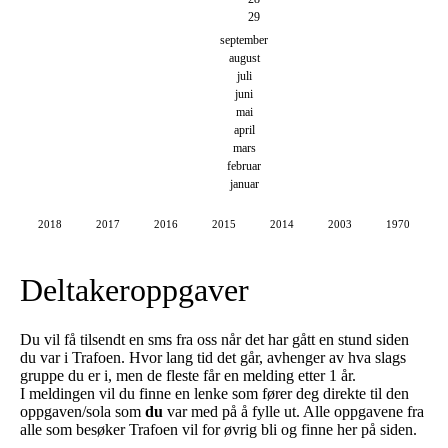
29
september
august
juli
juni
mai
april
mars
februar
januar
2018
2017
2016
2015
2014
2003
1970
Deltakeroppgaver
Du vil få tilsendt en sms fra oss når det har gått en stund siden
du var i Trafoen. Hvor lang tid det går, avhenger av hva slags
gruppe du er i, men de fleste får en melding etter 1 år.
I meldingen vil du finne en lenke som fører deg direkte til den
oppgaven/sola som
du
var med på å fylle ut. Alle oppgavene fra
alle som besøker Trafoen vil for øvrig bli og finne her på siden.