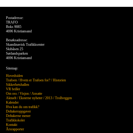
Postadresse:
TRAFO
Boks 9085
4696 Kristiansand
Besøksadresse:
Skandinavisk Trafikksenter
Skibåsen 25
Sørlandsparken
4696 Kristiansand
Sitemap:
Hovedsiden
Trafoen
/
Hvem er Trafoen for?
/
Historien
Sikkerhetshallen
VR briller
Om oss
/
Visjon
/
Ansatte
Aktuelt
/
Eksterne nyheter
/
2013
/
Trollveggen
Kalender
Hva kan du om trafikk?
Deltakeroppgaver
Deltakerne mener
Trafikkskoler
Kontakt
Årsrapporter