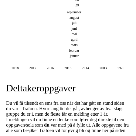
29
september
august
juli
juni
mai
april
mars
februar
januar
2018
2017
2016
2015
2014
2003
1970
Deltakeroppgaver
Du vil få tilsendt en sms fra oss når det har gått en stund siden
du var i Trafoen. Hvor lang tid det går, avhenger av hva slags
gruppe du er i, men de fleste får en melding etter 1 år.
I meldingen vil du finne en lenke som fører deg direkte til den
oppgaven/sola som
du
var med på å fylle ut. Alle oppgavene fra
alle som besøker Trafoen vil for øvrig bli og finne her på siden.