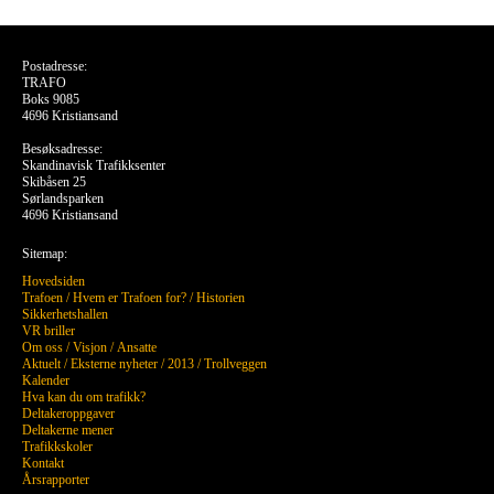
Postadresse:
TRAFO
Boks 9085
4696 Kristiansand
Besøksadresse:
Skandinavisk Trafikksenter
Skibåsen 25
Sørlandsparken
4696 Kristiansand
Sitemap:
Hovedsiden
Trafoen
/
Hvem er Trafoen for?
/
Historien
Sikkerhetshallen
VR briller
Om oss
/
Visjon
/
Ansatte
Aktuelt
/
Eksterne nyheter
/
2013
/
Trollveggen
Kalender
Hva kan du om trafikk?
Deltakeroppgaver
Deltakerne mener
Trafikkskoler
Kontakt
Årsrapporter