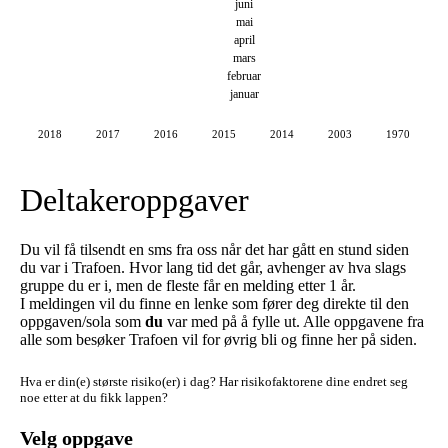
juni
mai
april
mars
februar
januar
2018
2017
2016
2015
2014
2003
1970
Deltakeroppgaver
Du vil få tilsendt en sms fra oss når det har gått en stund siden
du var i Trafoen. Hvor lang tid det går, avhenger av hva slags
gruppe du er i, men de fleste får en melding etter 1 år.
I meldingen vil du finne en lenke som fører deg direkte til den
oppgaven/sola som
du
var med på å fylle ut. Alle oppgavene fra
alle som besøker Trafoen vil for øvrig bli og finne her på siden.
Hva er din(e) største risiko(er) i dag?
Har risikofaktorene dine endret seg
noe etter at du fikk lappen?
Velg oppgave