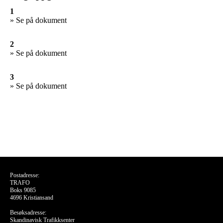
1
» Se på dokument
2
» Se på dokument
3
» Se på dokument
Postadresse:
TRAFO
Boks 9085
4696 Kristiansand
Besøksadresse:
Skandinavisk Trafikksenter