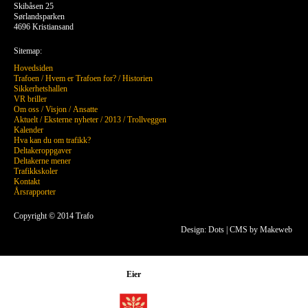
Skibåsen 25
Sørlandsparken
4696 Kristiansand
Sitemap:
Hovedsiden
Trafoen
/
Hvem er Trafoen for?
/
Historien
Sikkerhetshallen
VR briller
Om oss
/
Visjon
/
Ansatte
Aktuelt
/
Eksterne nyheter
/
2013
/
Trollveggen
Kalender
Hva kan du om trafikk?
Deltakeroppgaver
Deltakerne mener
Trafikkskoler
Kontakt
Årsrapporter
Copyright © 2014 Trafo
Design: Dots
|
CMS by Makeweb
Eier