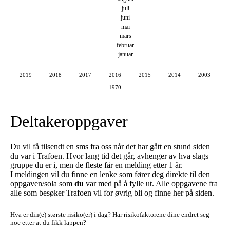
juli
juni
mai
mars
februar
januar
2019
2018
2017
2016
2015
2014
2003
1970
Deltakeroppgaver
Du vil få tilsendt en sms fra oss når det har gått en stund siden
du var i Trafoen. Hvor lang tid det går, avhenger av hva slags
gruppe du er i, men de fleste får en melding etter 1 år.
I meldingen vil du finne en lenke som fører deg direkte til den
oppgaven/sola som
du
var med på å fylle ut. Alle oppgavene fra
alle som besøker Trafoen vil for øvrig bli og finne her på siden.
Hva er din(e) største risiko(er) i dag?
Har risikofaktorene dine endret seg
noe etter at du fikk lappen?