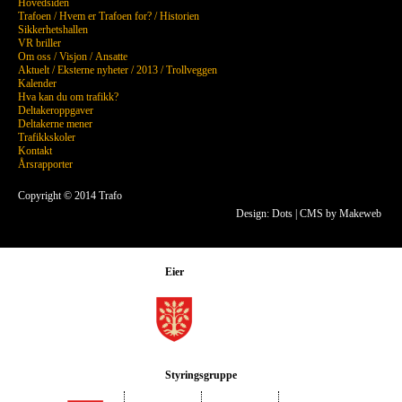
Hovedsiden
Trafoen
/
Hvem er Trafoen for?
/
Historien
Sikkerhetshallen
VR briller
Om oss
/
Visjon
/
Ansatte
Aktuelt
/
Eksterne nyheter
/
2013
/
Trollveggen
Kalender
Hva kan du om trafikk?
Deltakeroppgaver
Deltakerne mener
Trafikkskoler
Kontakt
Årsrapporter
Copyright © 2014 Trafo
Design: Dots
|
CMS by Makeweb
Eier
Styringsgruppe