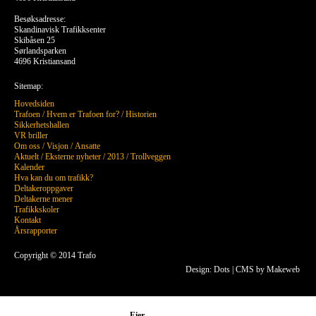
Besøksadresse:
Skandinavisk Trafikksenter
Skibåsen 25
Sørlandsparken
4696 Kristiansand
Sitemap:
Hovedsiden
Trafoen
/
Hvem er Trafoen for?
/
Historien
Sikkerhetshallen
VR briller
Om oss
/
Visjon
/
Ansatte
Aktuelt
/
Eksterne nyheter
/
2013
/
Trollveggen
Kalender
Hva kan du om trafikk?
Deltakeroppgaver
Deltakerne mener
Trafikkskoler
Kontakt
Årsrapporter
Copyright © 2014 Trafo
Design: Dots
|
CMS by Makeweb
Eier