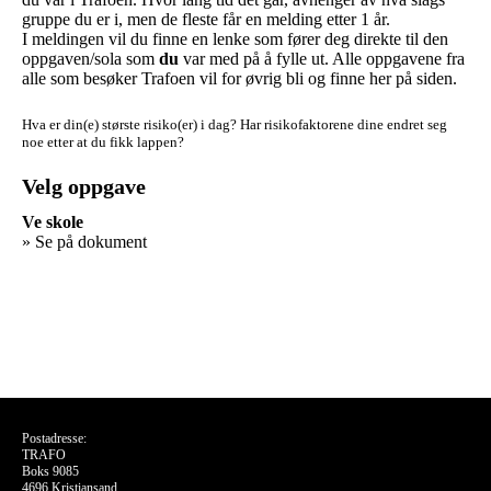
gruppe du er i, men de fleste får en melding etter 1 år.
I meldingen vil du finne en lenke som fører deg direkte til den
oppgaven/sola som
du
var med på å fylle ut. Alle oppgavene fra
alle som besøker Trafoen vil for øvrig bli og finne her på siden.
Hva er din(e) største risiko(er) i dag?
Har risikofaktorene dine endret seg
noe etter at du fikk lappen?
Velg oppgave
Ve skole
» Se på dokument
Postadresse:
TRAFO
Boks 9085
4696 Kristiansand