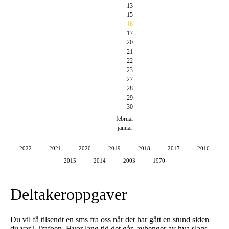
13
15
16
17
20
21
22
23
27
28
29
30
februar
januar
2022
2021
2020
2019
2018
2017
2016
2015
2014
2003
1970
Deltakeroppgaver
Du vil få tilsendt en sms fra oss når det har gått en stund siden
du var i Trafoen. Hvor lang tid det går, avhenger av hva slags