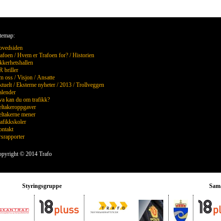
temap:
ovedsiden
afoen
/
Hvem er Trafoen for?
/
Historien
kkerhetshallen
 briller
m oss
/
Visjon
/
Ansatte
tuelt
/
Eksterne nyheter
/
2013
/
Trollveggen
lender
a kan du om trafikk?
ltakeroppgaver
ltakerne mener
afikkskoler
ntakt
srapporter
pyright © 2014 Trafo
Styringsgruppe
Sama