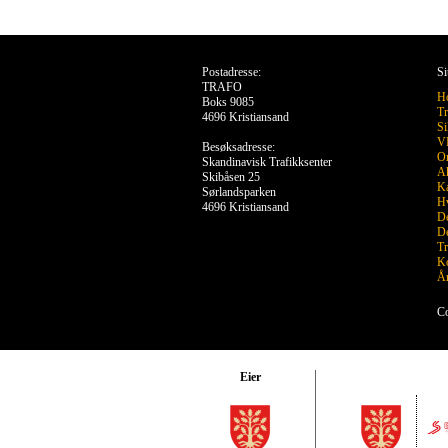
Postadresse:
Si
TRAFO
H
Boks 9085
Tr
4696 Kristiansand
Si
VR
Besøksadresse:
O
Skandinavisk Trafikksenter
Ak
Skibåsen 25
Ka
Sørlandsparken
Hv
4696 Kristiansand
De
De
Tr
Ko
År
Co
Eier