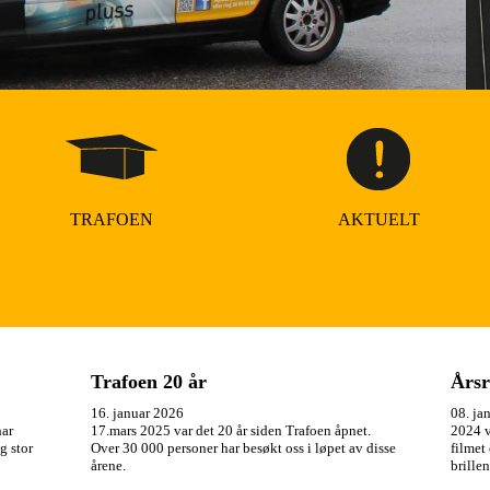
TRAFOEN
AKTUELT
Trafoen 20 år
Årsr
16. januar 2026
08. ja
har
17.mars 2025 var det 20 år siden Trafoen åpnet.
2024 v
og stor
Over 30 000 personer har besøkt oss i løpet av disse
filmet
årene.
brille