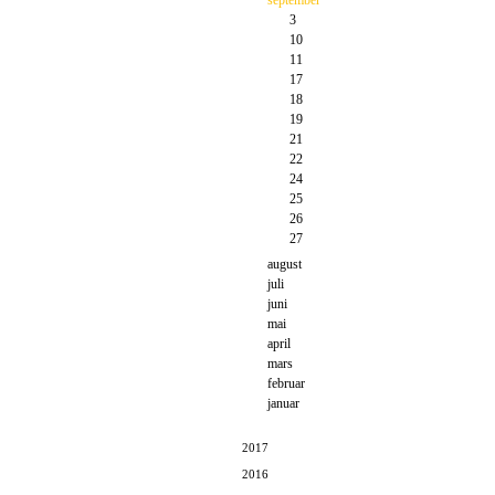
september
3
10
11
17
18
19
21
22
24
25
26
27
august
juli
juni
mai
april
mars
februar
januar
2017
2016