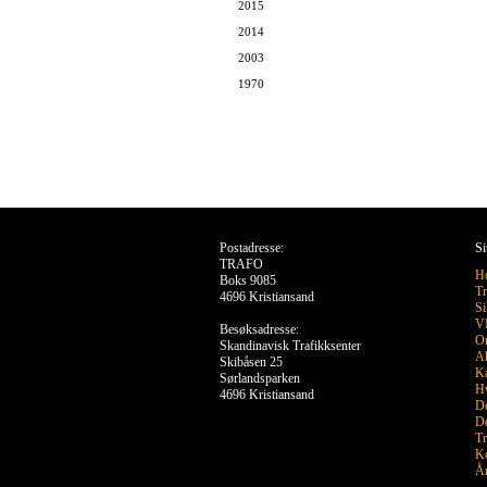
2015
2014
2003
1970
Postadresse:
Si
TRAFO
H
Boks 9085
Tr
4696 Kristiansand
Si
VR
Besøksadresse:
O
Skandinavisk Trafikksenter
Ak
Skibåsen 25
Ka
Sørlandsparken
Hv
4696 Kristiansand
De
De
Tr
Ko
År