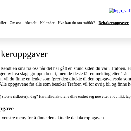
ller
Om oss
Aktuelt
Kalender
Hva kan du om trafikk?
Deltakeroppgaver
akeroppgaver
tilsendt en sms fra oss når det har gått en stund siden du var i Trafoen. H
ger av hva slags gruppe du er i, men de fleste får en melding etter 1 år.
n vil du finne en lenke som fører deg direkte til den oppgaven/sola so
. Alle oppgavene fra alle som besøker Trafoen vil for øvrig bli og finne h
) største risiko(er) i dag?
Har risikofaktorene dine endret seg noe etter at du fikk l
pgave
i venstre meny for å finne den aktuelle deltakeroppgaven