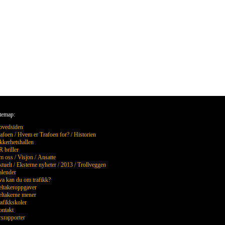
temap:
ovedsiden
afoen
/
Hvem er Trafoen for?
/
Historien
kkerhetshallen
 briller
m oss
/
Visjon
/
Ansatte
tuelt
/
Eksterne nyheter
/
2013
/
Trollveggen
lender
a kan du om trafikk?
ltakeroppgaver
ltakerne mener
afikkskoler
ntakt
srapporter