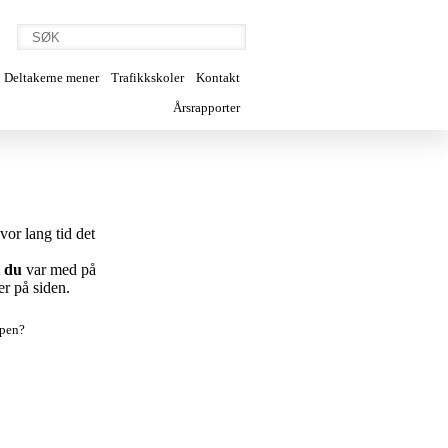
Deltakerne mener
Trafikkskoler
Kontakt
Årsrapporter
vor lang tid det
m
du
var med på
er på siden.
appen?