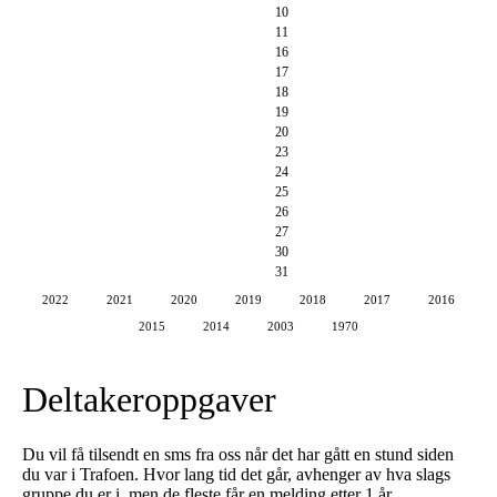
10
11
16
17
18
19
20
23
24
25
26
27
30
31
2022
2021
2020
2019
2018
2017
2016
2015
2014
2003
1970
Deltakeroppgaver
Du vil få tilsendt en sms fra oss når det har gått en stund siden
du var i Trafoen. Hvor lang tid det går, avhenger av hva slags
gruppe du er i, men de fleste får en melding etter 1 år.