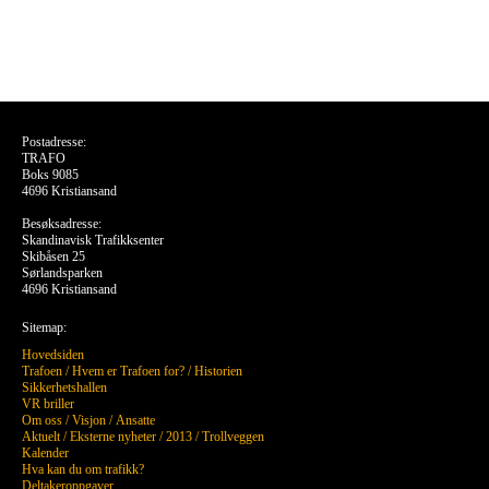
Postadresse:
TRAFO
Boks 9085
4696 Kristiansand
Besøksadresse:
Skandinavisk Trafikksenter
Skibåsen 25
Sørlandsparken
4696 Kristiansand
Sitemap:
Hovedsiden
Trafoen
/
Hvem er Trafoen for?
/
Historien
Sikkerhetshallen
VR briller
Om oss
/
Visjon
/
Ansatte
Aktuelt
/
Eksterne nyheter
/
2013
/
Trollveggen
Kalender
Hva kan du om trafikk?
Deltakeroppgaver