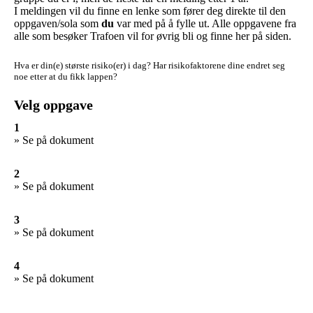
I meldingen vil du finne en lenke som fører deg direkte til den
oppgaven/sola som
du
var med på å fylle ut. Alle oppgavene fra
alle som besøker Trafoen vil for øvrig bli og finne her på siden.
Hva er din(e) største risiko(er) i dag?
Har risikofaktorene dine endret seg
noe etter at du fikk lappen?
Velg oppgave
1
» Se på dokument
2
» Se på dokument
3
» Se på dokument
4
» Se på dokument