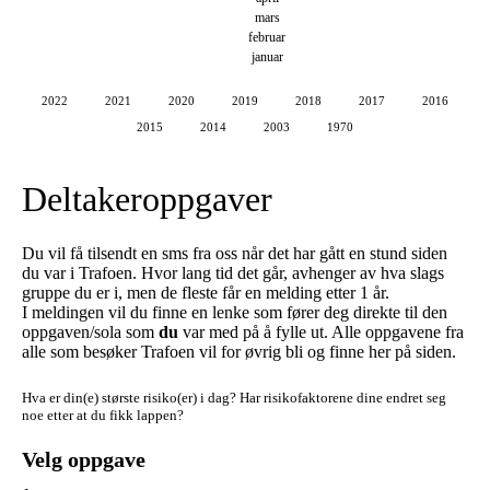
mars
februar
januar
2022
2021
2020
2019
2018
2017
2016
2015
2014
2003
1970
Deltakeroppgaver
Du vil få tilsendt en sms fra oss når det har gått en stund siden
du var i Trafoen. Hvor lang tid det går, avhenger av hva slags
gruppe du er i, men de fleste får en melding etter 1 år.
I meldingen vil du finne en lenke som fører deg direkte til den
oppgaven/sola som
du
var med på å fylle ut. Alle oppgavene fra
alle som besøker Trafoen vil for øvrig bli og finne her på siden.
Hva er din(e) største risiko(er) i dag?
Har risikofaktorene dine endret seg
noe etter at du fikk lappen?
Velg oppgave