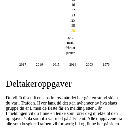
16
22
23
25
28
30
april
mars
februar
januar
2017
2016
2015
2014
2003
1970
Deltakeroppgaver
Du vil få tilsendt en sms fra oss når det har gått en stund siden
du var i Trafoen. Hvor lang tid det går, avhenger av hva slags
gruppe du er i, men de fleste får en melding etter 1 år.
I meldingen vil du finne en lenke som fører deg direkte til den
oppgaven/sola som
du
var med på å fylle ut. Alle oppgavene fra
alle som besøker Trafoen vil for øvrig bli og finne her på siden.