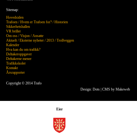
Sitemap:
Hovedsiden
Trafoen
/
Hvem er Trafoen for?
/
Historien
Sikkerhetshallen
VR briller
Om oss
/
Visjon
/
Ansatte
Aktuelt
/
Eksterne nyheter
/
2013
/
Trollveggen
Kalender
Hva kan du om trafikk?
Deltakeroppgaver
Deltakerne mener
Trafikkskoler
Kontakt
Årsrapporter
Copyright © 2014 Trafo
Design: Dots
|
CMS by Makeweb
Eier