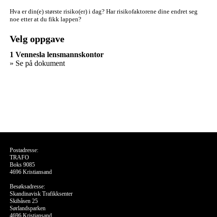
Hva er din(e) største risiko(er) i dag?
Har risikofaktorene dine endret seg
noe etter at du fikk lappen?
Velg oppgave
1 Vennesla lensmannskontor
» Se på dokument
Postadresse:
TRAFO
Boks 9085
4696 Kristiansand
Besøksadresse:
Skandinavisk Trafikksenter
Skibåsen 25
Sørlandsparken
4696 Kristiansand