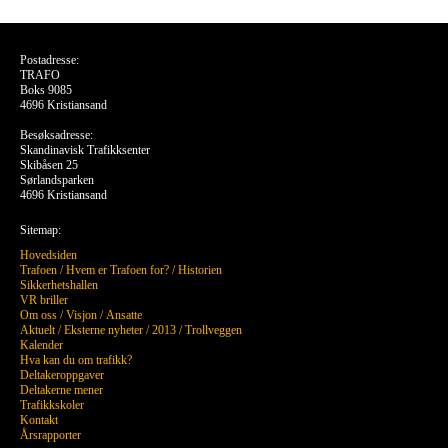
Postadresse:
TRAFO
Boks 9085
4696 Kristiansand
Besøksadresse:
Skandinavisk Trafikksenter
Skibåsen 25
Sørlandsparken
4696 Kristiansand
Sitemap:
Hovedsiden
Trafoen
/
Hvem er Trafoen for?
/
Historien
Sikkerhetshallen
VR briller
Om oss
/
Visjon
/
Ansatte
Aktuelt
/
Eksterne nyheter
/
2013
/
Trollveggen
Kalender
Hva kan du om trafikk?
Deltakeroppgaver
Deltakerne mener
Trafikkskoler
Kontakt
Årsrapporter