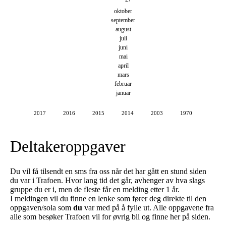
oktober
september
august
juli
juni
mai
april
mars
februar
januar
2017
2016
2015
2014
2003
1970
Deltakeroppgaver
Du vil få tilsendt en sms fra oss når det har gått en stund siden
du var i Trafoen. Hvor lang tid det går, avhenger av hva slags
gruppe du er i, men de fleste får en melding etter 1 år.
I meldingen vil du finne en lenke som fører deg direkte til den
oppgaven/sola som
du
var med på å fylle ut. Alle oppgavene fra
alle som besøker Trafoen vil for øvrig bli og finne her på siden.