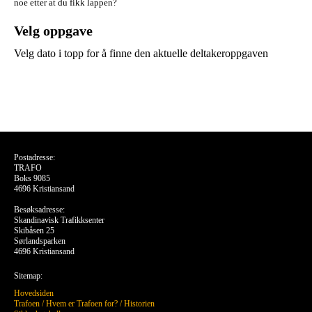
noe etter at du fikk lappen?
Velg oppgave
Velg dato i topp for å finne den aktuelle deltakeroppgaven
Postadresse:
TRAFO
Boks 9085
4696 Kristiansand
Besøksadresse:
Skandinavisk Trafikksenter
Skibåsen 25
Sørlandsparken
4696 Kristiansand
Sitemap:
Hovedsiden
Trafoen
/
Hvem er Trafoen for?
/
Historien