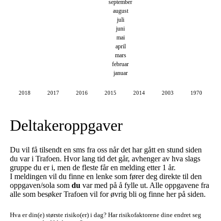
september
august
juli
juni
mai
april
mars
februar
januar
2018
2017
2016
2015
2014
2003
1970
Deltakeroppgaver
Du vil få tilsendt en sms fra oss når det har gått en stund siden
du var i Trafoen. Hvor lang tid det går, avhenger av hva slags
gruppe du er i, men de fleste får en melding etter 1 år.
I meldingen vil du finne en lenke som fører deg direkte til den
oppgaven/sola som
du
var med på å fylle ut. Alle oppgavene fra
alle som besøker Trafoen vil for øvrig bli og finne her på siden.
Hva er din(e) største risiko(er) i dag?
Har risikofaktorene dine endret seg