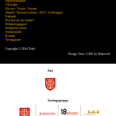
Sikkerhetshallen
VR briller
Om oss
/
Visjon
/
Ansatte
Aktuelt
/
Eksterne nyheter
/
2013
/
Trollveggen
Kalender
Hva kan du om trafikk?
Deltakeroppgaver
Deltakerne mener
Trafikkskoler
Kontakt
Årsrapporter
Copyright © 2014 Trafo
Design: Dots
|
CMS by Makeweb
Eier
Styringsgruppe