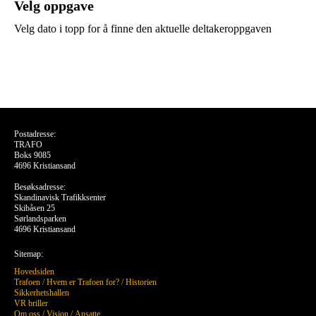
Velg oppgave
Velg dato i topp for å finne den aktuelle deltakeroppgaven
Postadresse:
TRAFO
Boks 9085
4696 Kristiansand
Besøksadresse:
Skandinavisk Trafikksenter
Skibåsen 25
Sørlandsparken
4696 Kristiansand
Sitemap:
Hovedsiden
Trafoen
/
Hvem er Trafoen for?
/
Historien
Sikkerhetshallen
VR briller
Om oss
/
Visjon
/
Ansatte