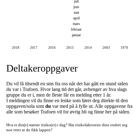
juli
juni
mai
april
mars
februar
januar
2018
2017
2016
2015
2014
2003
1970
Deltakeroppgaver
Du vil få tilsendt en sms fra oss når det har gått en stund siden
du var i Trafoen. Hvor lang tid det går, avhenger av hva slags
gruppe du er i, men de fleste får en melding etter 1 år.
I meldingen vil du finne en lenke som fører deg direkte til den
oppgaven/sola som
du
var med på å fylle ut. Alle oppgavene fra
alle som besøker Trafoen vil for øvrig bli og finne her på siden.
Hva er din(e) største risiko(er) i dag?
Har risikofaktorene dine endret seg
noe etter at du fikk lappen?