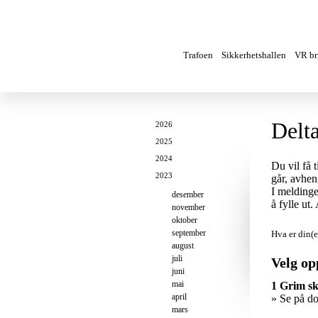
Trafoen
Sikkerhetshallen
VR bri
Delt
2026
2025
2024
Du vil få 
2023
går, avhen
I meldinge
desember
å fylle ut
november
oktober
september
Hva er din(e
august
juli
Velg op
juni
mai
1 Grim sk
april
» Se på d
mars