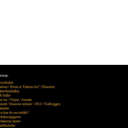
temap:
ovedsiden
afoen
/
Hvem er Trafoen for?
/
Historien
kkerhetshallen
 briller
m oss
/
Visjon
/
Ansatte
tuelt
/
Eksterne nyheter
/
2013
/
Trollveggen
lender
a kan du om trafikk?
ltakeroppgaver
ltakerne mener
afikkskoler