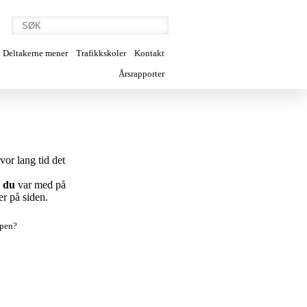
Deltakerne mener
Trafikkskoler
Kontakt
Årsrapporter
vor lang tid det
m
du
var med på
er på siden.
appen?