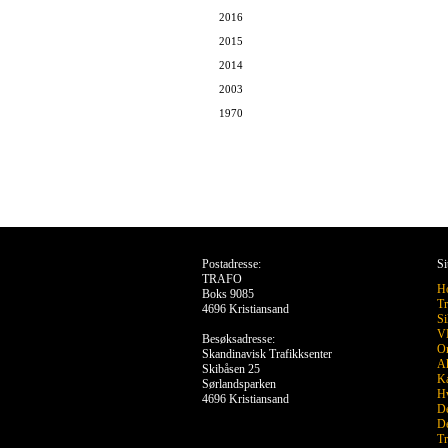
2016
2015
2014
2003
1970
Postadresse:
Si
TRAFO
H
Boks 9085
Tr
4696 Kristiansand
Si
VR
Besøksadresse:
O
Skandinavisk Trafikksenter
Ak
Skibåsen 25
Ka
Sørlandsparken
Hv
4696 Kristiansand
De
De
Tr