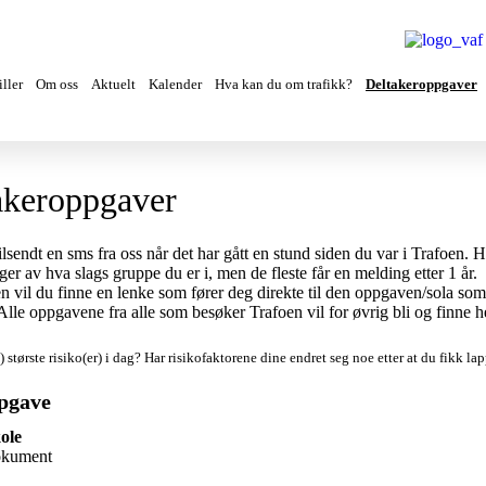
ller
Om oss
Aktuelt
Kalender
Hva kan du om trafikk?
Deltakeroppgaver
akeroppgaver
tilsendt en sms fra oss når det har gått en stund siden du var i Trafoen. H
ger av hva slags gruppe du er i, men de fleste får en melding etter 1 år.
n vil du finne en lenke som fører deg direkte til den oppgaven/sola so
. Alle oppgavene fra alle som besøker Trafoen vil for øvrig bli og finne h
) største risiko(er) i dag?
Har risikofaktorene dine endret seg noe etter at du fikk l
pgave
ole
okument