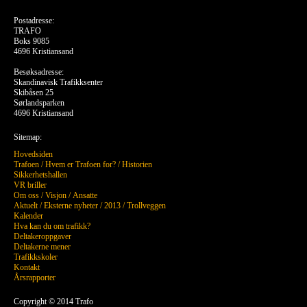
Postadresse:
TRAFO
Boks 9085
4696 Kristiansand
Besøksadresse:
Skandinavisk Trafikksenter
Skibåsen 25
Sørlandsparken
4696 Kristiansand
Sitemap:
Hovedsiden
Trafoen
/
Hvem er Trafoen for?
/
Historien
Sikkerhetshallen
VR briller
Om oss
/
Visjon
/
Ansatte
Aktuelt
/
Eksterne nyheter
/
2013
/
Trollveggen
Kalender
Hva kan du om trafikk?
Deltakeroppgaver
Deltakerne mener
Trafikkskoler
Kontakt
Årsrapporter
Copyright © 2014 Trafo