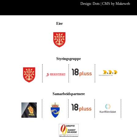
Design: Dots
|
CMS by Makeweb
Eier
Styringsgruppe
Samarbeidspartnere