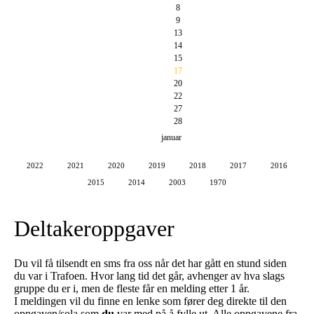
8
9
13
14
15
17
20
22
27
28
januar
2022
2021
2020
2019
2018
2017
2016
2015
2014
2003
1970
Deltakeroppgaver
Du vil få tilsendt en sms fra oss når det har gått en stund siden
du var i Trafoen. Hvor lang tid det går, avhenger av hva slags
gruppe du er i, men de fleste får en melding etter 1 år.
I meldingen vil du finne en lenke som fører deg direkte til den
oppgaven/sola som
du
var med på å fylle ut. Alle oppgavene fra