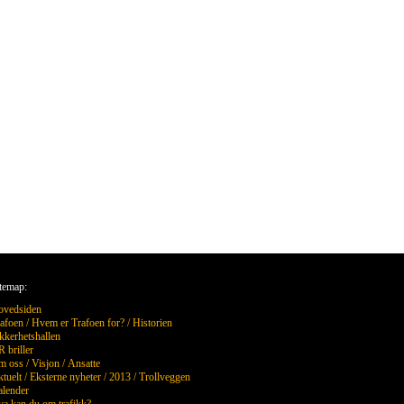
temap:
ovedsiden
afoen
/
Hvem er Trafoen for?
/
Historien
kkerhetshallen
 briller
m oss
/
Visjon
/
Ansatte
tuelt
/
Eksterne nyheter
/
2013
/
Trollveggen
lender