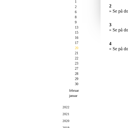
1
2
2
» Se på d
6
8
9
3
13
» Se på d
15
16
17
4
20
» Se på d
21
22
23
27
28
29
30
februar
januar
2022
2021
2020
2019