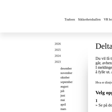
Trafoen
Sikkerhetshallen
VR bri
Delt
2026
2025
2024
Du vil få 
2023
går, avhen
I meldinge
desember
å fylle ut
november
oktober
september
Hva er din(e
august
juli
Velg op
juni
mai
1
april
» Se på d
mars