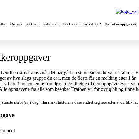
ller
Om oss
Aktuelt
Kalender
Hva kan du om trafikk?
Deltakeroppgaver
akeroppgaver
tilsendt en sms fra oss når det har gått en stund siden du var i Trafoen. H
ger av hva slags gruppe du er i, men de fleste får en melding etter 1 år.
n vil du finne en lenke som fører deg direkte til den oppgaven/sola so
. Alle oppgavene fra alle som besøker Trafoen vil for øvrig bli og finne h
) største risiko(er) i dag?
Har risikofaktorene dine endret seg noe etter at du fikk l
pgave
okument