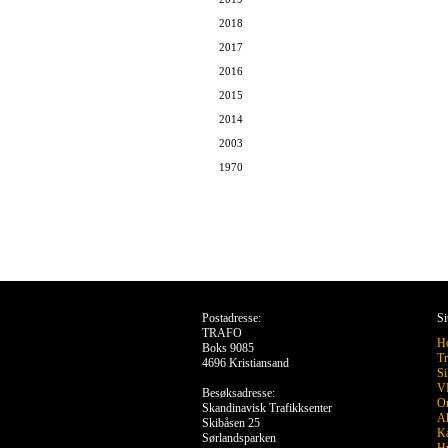
2018
2017
2016
2015
2014
2003
1970
Postadresse:
Si
TRAFO
H
Boks 9085
Tr
4696 Kristiansand
Si
VR
Besøksadresse:
O
Skandinavisk Trafikksenter
Ak
Skibåsen 25
Ka
Sørlandsparken