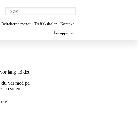
Deltakerne mener
Trafikkskoler
Kontakt
Årsrapporter
vor lang tid det
m
du
var med på
er på siden.
appen?