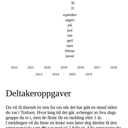
30
31
september
august
juli
juni
mai
april
mars
februar
januar
2022
2021
2020
2019
2018
2017
2016
2015
2014
2003
1970
Deltakeroppgaver
Du vil få tilsendt en sms fra oss når det har gått en stund siden
du var i Trafoen. Hvor lang tid det går, avhenger av hva slags
gruppe du er i, men de fleste får en melding etter 1 år.
I meldingen vil du finne en lenke som fører deg direkte til den
oppgaven/sola som
du
var med på å fylle ut. Alle oppgavene fra