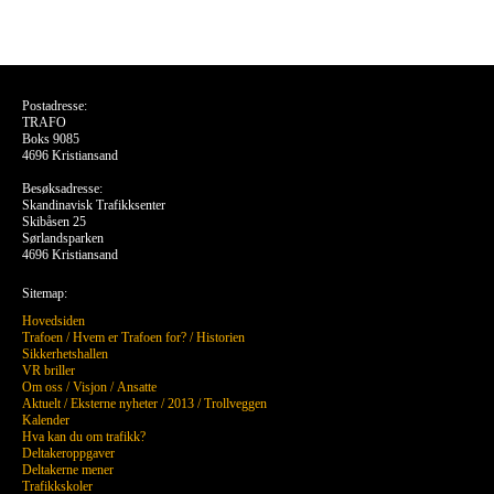
Postadresse:
TRAFO
Boks 9085
4696 Kristiansand
Besøksadresse:
Skandinavisk Trafikksenter
Skibåsen 25
Sørlandsparken
4696 Kristiansand
Sitemap:
Hovedsiden
Trafoen
/
Hvem er Trafoen for?
/
Historien
Sikkerhetshallen
VR briller
Om oss
/
Visjon
/
Ansatte
Aktuelt
/
Eksterne nyheter
/
2013
/
Trollveggen
Kalender
Hva kan du om trafikk?
Deltakeroppgaver
Deltakerne mener
Trafikkskoler