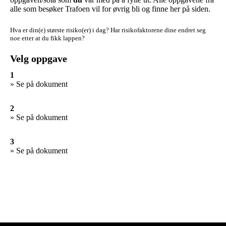
alle som besøker Trafoen vil for øvrig bli og finne her på siden.
Hva er din(e) største risiko(er) i dag?
Har risikofaktorene dine endret seg
noe etter at du fikk lappen?
Velg oppgave
1
» Se på dokument
2
» Se på dokument
3
» Se på dokument