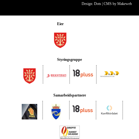
Design: Dots
|
CMS by Makeweb
Eier
Styringsgruppe
Samarbeidspartnere