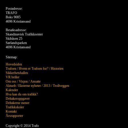
Postadresse:
TRAFO
Boks 9085
4696 Kristiansand
Besøksadresse:
Skandinavisk Trafikksenter
Skibåsen 25
Sørlandsparken
4696 Kristiansand
Sitemap:
Hovedsiden
Trafoen
/
Hvem er Trafoen for?
/
Historien
Sikkerhetshallen
VR briller
Om oss
/
Visjon
/
Ansatte
Aktuelt
/
Eksterne nyheter
/
2013
/
Trollveggen
Kalender
Hva kan du om trafikk?
Deltakeroppgaver
Deltakerne mener
Trafikkskoler
Kontakt
Årsrapporter
Copyright © 2014 Trafo