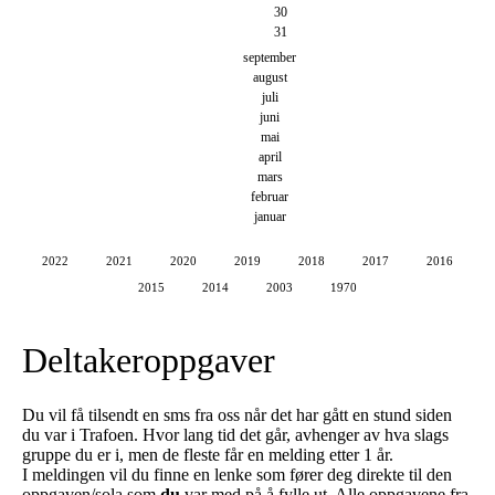
30
31
september
august
juli
juni
mai
april
mars
februar
januar
2022
2021
2020
2019
2018
2017
2016
2015
2014
2003
1970
Deltakeroppgaver
Du vil få tilsendt en sms fra oss når det har gått en stund siden
du var i Trafoen. Hvor lang tid det går, avhenger av hva slags
gruppe du er i, men de fleste får en melding etter 1 år.
I meldingen vil du finne en lenke som fører deg direkte til den
oppgaven/sola som
du
var med på å fylle ut. Alle oppgavene fra