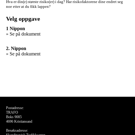
Hva er din(e) største risiko(er) i dag?
Har risikofaktorene dine endret seg
noe etter at du fikk lappen?
Velg oppgave
1 Nippon
» Se på dokument
2. Nippon
» Se på dokument
Postadresse:
TRAFO
Boks 9085
4696 Kristiansand
Besøksadresse: