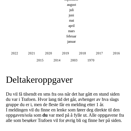
august
juli
juni
mai
april
mars
februar
januar
2022
2021
2020
2019
2018
2017
2016
2015
2014
2003
1970
Deltakeroppgaver
Du vil få tilsendt en sms fra oss når det har gått en stund siden
du var i Trafoen. Hvor lang tid det går, avhenger av hva slags
gruppe du er i, men de fleste får en melding etter 1 år.
I meldingen vil du finne en lenke som fører deg direkte til den
oppgaven/sola som
du
var med på å fylle ut. Alle oppgavene fra
alle som besøker Trafoen vil for øvrig bli og finne her på siden.