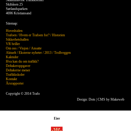
Skandinavisk Trafikksenter
Skibåsen 25
Sørlandsparken
4696 Kristiansand
Sitemap:
Hovedsiden
Trafoen
/
Hvem er Trafoen for?
/
Historien
Sikkerhetshallen
VR briller
Om oss
/
Visjon
/
Ansatte
Aktuelt
/
Eksterne nyheter
/
2013
/
Trollveggen
Kalender
Hva kan du om trafikk?
Deltakeroppgaver
Deltakerne mener
Trafikkskoler
Kontakt
Årsrapporter
Copyright © 2014 Trafo
Design: Dots
|
CMS by Makeweb
Eier