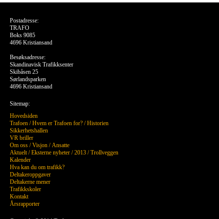
Postadresse:
TRAFO
Boks 9085
4696 Kristiansand
Besøksadresse:
Skandinavisk Trafikksenter
Skibåsen 25
Sørlandsparken
4696 Kristiansand
Sitemap:
Hovedsiden
Trafoen
/
Hvem er Trafoen for?
/
Historien
Sikkerhetshallen
VR briller
Om oss
/
Visjon
/
Ansatte
Aktuelt
/
Eksterne nyheter
/
2013
/
Trollveggen
Kalender
Hva kan du om trafikk?
Deltakeroppgaver
Deltakerne mener
Trafikkskoler
Kontakt
Årsrapporter