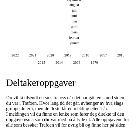
august
juli
juni
mai
april
mars
februar
januar
2022
2021
2020
2019
2018
2017
2016
2015
2014
2003
1970
Deltakeroppgaver
Du vil få tilsendt en sms fra oss når det har gått en stund siden
du var i Trafoen. Hvor lang tid det går, avhenger av hva slags
gruppe du er i, men de fleste får en melding etter 1 år.
I meldingen vil du finne en lenke som fører deg direkte til den
oppgaven/sola som
du
var med på å fylle ut. Alle oppgavene fra
alle som besøker Trafoen vil for øvrig bli og finne her på siden.