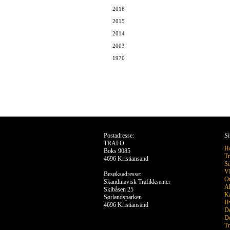
2016
2015
2014
2003
1970
Postadresse:
Si
TRAFO
H
Boks 9085
Tr
4696 Kristiansand
Si
VR
Besøksadresse:
O
Skandinavisk Trafikksenter
Ak
Skibåsen 25
Ka
Sørlandsparken
Hv
4696 Kristiansand
De
De
Tr