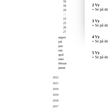
16
2 Vy
18
» Se på d
19
21
23
3 Vy
25
» Se på d
26
27
4 Vy
august
» Se på d
juli
juni
mai
5 Vy
april
» Se på d
mars
februar
januar
2022
2021
2020
2019
2018
2017