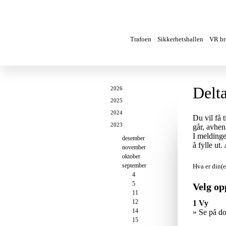
Trafoen
Sikkerhetshallen
VR bri
Delt
2026
2025
2024
Du vil få 
2023
går, avhen
I meldinge
desember
å fylle ut
november
oktober
september
Hva er din(e
4
5
Velg op
11
12
1 Vy
14
» Se på d
15