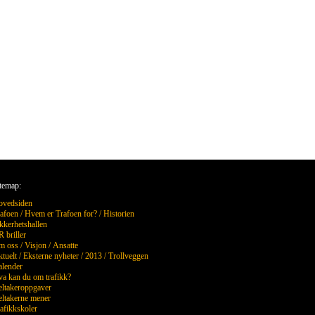
temap:
ovedsiden
afoen
/
Hvem er Trafoen for?
/
Historien
kkerhetshallen
 briller
m oss
/
Visjon
/
Ansatte
tuelt
/
Eksterne nyheter
/
2013
/
Trollveggen
lender
a kan du om trafikk?
ltakeroppgaver
ltakerne mener
afikkskoler