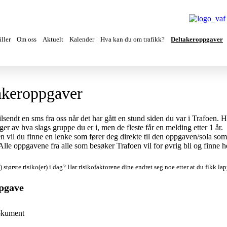
ller
Om oss
Aktuelt
Kalender
Hva kan du om trafikk?
Deltakeroppgaver
akeroppgaver
tilsendt en sms fra oss når det har gått en stund siden du var i Trafoen. H
ger av hva slags gruppe du er i, men de fleste får en melding etter 1 år.
n vil du finne en lenke som fører deg direkte til den oppgaven/sola so
. Alle oppgavene fra alle som besøker Trafoen vil for øvrig bli og finne h
) største risiko(er) i dag?
Har risikofaktorene dine endret seg noe etter at du fikk l
pgave
okument