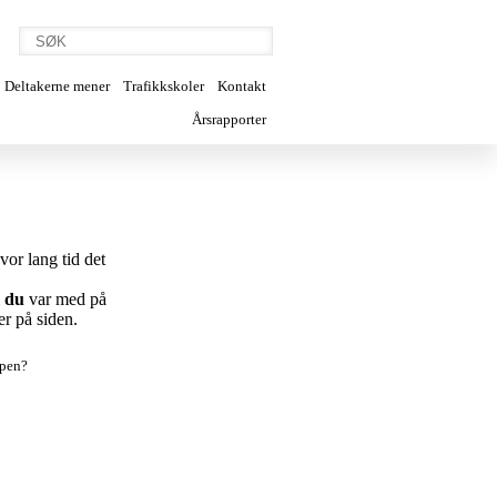
Deltakerne mener
Trafikkskoler
Kontakt
Årsrapporter
vor lang tid det
m
du
var med på
er på siden.
appen?