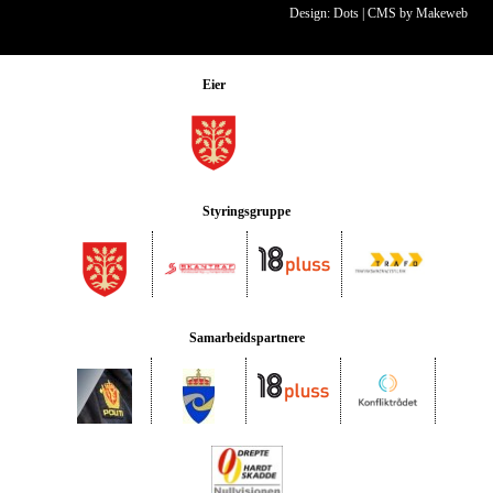
Design: Dots
|
CMS by Makeweb
Eier
Styringsgruppe
Samarbeidspartnere