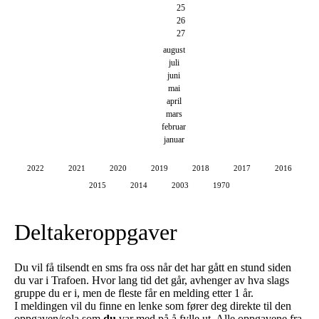
25
26
27
august
juli
juni
mai
april
mars
februar
januar
2022
2021
2020
2019
2018
2017
2016
2015
2014
2003
1970
Deltakeroppgaver
Du vil få tilsendt en sms fra oss når det har gått en stund siden
du var i Trafoen. Hvor lang tid det går, avhenger av hva slags
gruppe du er i, men de fleste får en melding etter 1 år.
I meldingen vil du finne en lenke som fører deg direkte til den
oppgaven/sola som
du
var med på å fylle ut. Alle oppgavene fra