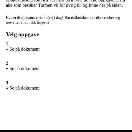
alle som besøker Trafoen vil for øvrig bli og finne her på siden.
Hva er din(e) største risiko(er) i dag?
Har risikofaktorene dine endret seg
noe etter at du fikk lappen?
Velg oppgave
1
» Se på dokument
2
» Se på dokument
3
» Se på dokument