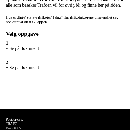
alle som besøker Trafoen vil for øvrig bli og finne her på siden.
Hva er din(e) største risiko(er) i dag?
Har risikofaktorene dine endret seg
noe etter at du fikk lappen?
Velg oppgave
1
» Se på dokument
2
» Se på dokument
Postadresse:
TRAFO
Boks 9085