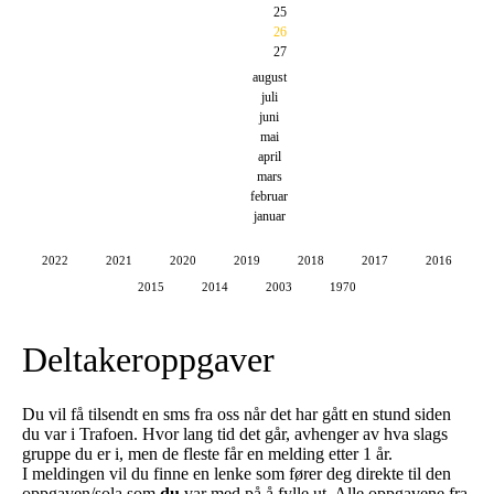
25
26
27
august
juli
juni
mai
april
mars
februar
januar
2022
2021
2020
2019
2018
2017
2016
2015
2014
2003
1970
Deltakeroppgaver
Du vil få tilsendt en sms fra oss når det har gått en stund siden
du var i Trafoen. Hvor lang tid det går, avhenger av hva slags
gruppe du er i, men de fleste får en melding etter 1 år.
I meldingen vil du finne en lenke som fører deg direkte til den
oppgaven/sola som
du
var med på å fylle ut. Alle oppgavene fra