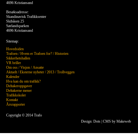
4696 Kristiansand
Besøksadresse:
Skandinavisk Trafikksenter
Skibåsen 25
Sørlandsparken
4696 Kristiansand
Sitemap:
Hovedsiden
Trafoen
/
Hvem er Trafoen for?
/
Historien
Sikkerhetshallen
VR briller
Om oss
/
Visjon
/
Ansatte
Aktuelt
/
Eksterne nyheter
/
2013
/
Trollveggen
Kalender
Hva kan du om trafikk?
Deltakeroppgaver
Deltakerne mener
Trafikkskoler
Kontakt
Årsrapporter
Copyright © 2014 Trafo
Design: Dots
|
CMS by Makeweb