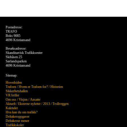
Postadresse:
TRAFO
Boks 9085
4696 Kristiansand
Besøksadresse:
Skandinavisk Trafikksenter
Skibåsen 25
Sørlandsparken
4696 Kristiansand
Sitemap:
Hovedsiden
Trafoen
/
Hvem er Trafoen for?
/
Historien
Sikkerhetshallen
VR briller
Om oss
/
Visjon
/
Ansatte
Aktuelt
/
Eksterne nyheter
/
2013
/
Trollveggen
Kalender
Hva kan du om trafikk?
Deltakeroppgaver
Deltakerne mener
Trafikkskoler