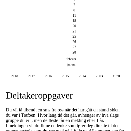
7
8
11
18
20
21
25
26
27
28
februar
januar
2018
2017
2016
2015
2014
2003
1970
Deltakeroppgaver
Du vil få tilsendt en sms fra oss når det har gått en stund siden
du var i Trafoen. Hvor lang tid det går, avhenger av hva slags
gruppe du er i, men de fleste får en melding etter 1 år.
I meldingen vil du finne en lenke som fører deg direkte til den
oppgaven/sola som
du
var med på å fylle ut. Alle oppgavene fra