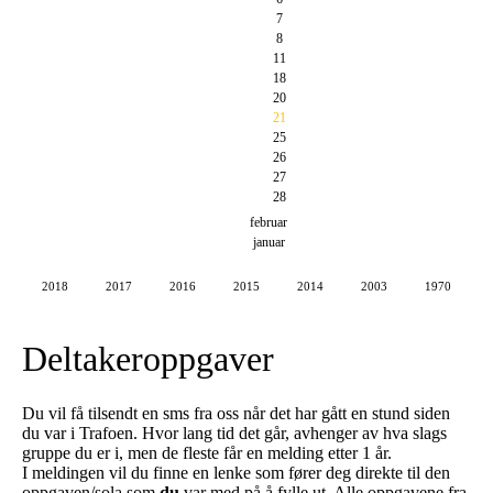
7
8
11
18
20
21
25
26
27
28
februar
januar
2018
2017
2016
2015
2014
2003
1970
Deltakeroppgaver
Du vil få tilsendt en sms fra oss når det har gått en stund siden
du var i Trafoen. Hvor lang tid det går, avhenger av hva slags
gruppe du er i, men de fleste får en melding etter 1 år.
I meldingen vil du finne en lenke som fører deg direkte til den
oppgaven/sola som
du
var med på å fylle ut. Alle oppgavene fra