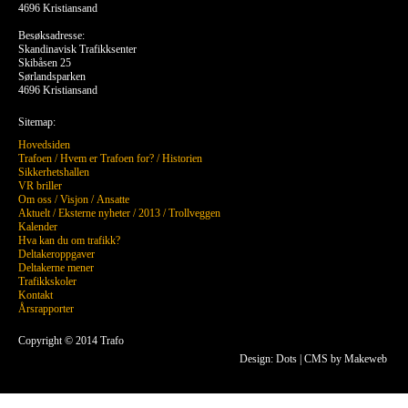
4696 Kristiansand
Besøksadresse:
Skandinavisk Trafikksenter
Skibåsen 25
Sørlandsparken
4696 Kristiansand
Sitemap:
Hovedsiden
Trafoen
/
Hvem er Trafoen for?
/
Historien
Sikkerhetshallen
VR briller
Om oss
/
Visjon
/
Ansatte
Aktuelt
/
Eksterne nyheter
/
2013
/
Trollveggen
Kalender
Hva kan du om trafikk?
Deltakeroppgaver
Deltakerne mener
Trafikkskoler
Kontakt
Årsrapporter
Copyright © 2014 Trafo
Design: Dots
|
CMS by Makeweb